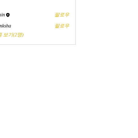
in
팔로우
nksha
팔로우
 보기(2명)