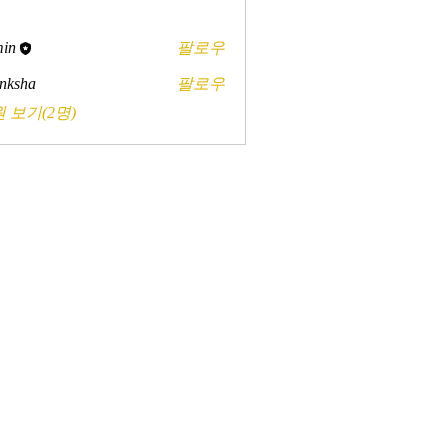
in
팔로우
nksha
팔로우
 보기(2명)