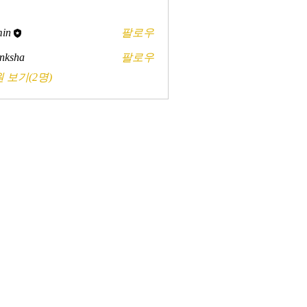
in
팔로우
nksha
팔로우
 보기(2명)