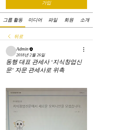
가입
그룹 활동
미디어
파일
회원
소개
뒤로
Admin
2018년 2월 26일
동행 대표 관세사 ‘지식창업신
문’ 자문 관세사로 위촉